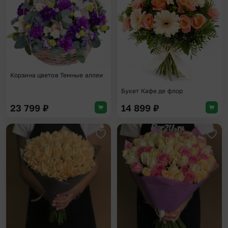
Корзина цветов Темные аллеи
Букет Кафе де флор
23 799
₽
14 899
₽
Добавить в избранное
Доба