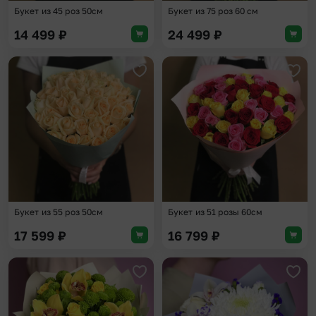
Букет из 45 роз 50см
Букет из 75 роз 60 см
14 499
₽
24 499
₽
Добавить в избранное
Доба
Букет из 55 роз 50см
Букет из 51 розы 60см
17 599
₽
16 799
₽
Добавить в избранное
Доба