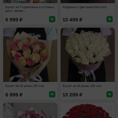
Букет из 7 кремовых кустовых
Корзина с цветами Кантата
роз с зелен...
5 999
₽
13 499
₽
Добавить в избранное
Доба
Букет из 21 розы (50 см)
Букет из 41 розы (50 см)
6 999
₽
13 299
₽
Добавить в избранное
Доба