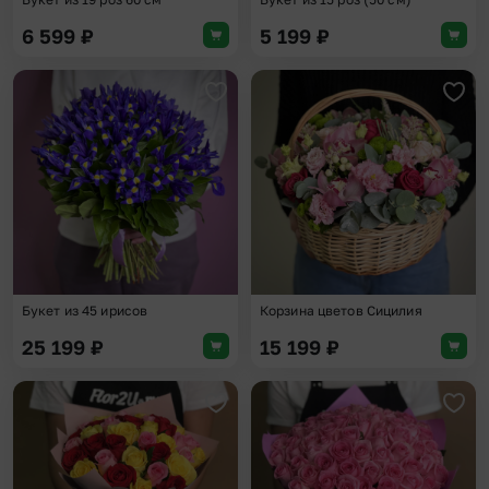
6 599
₽
5 199
₽
Добавить в избранное
Доба
Букет из 45 ирисов
Корзина цветов Сицилия
25 199
₽
15 199
₽
Добавить в избранное
Доба