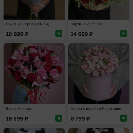
Букет из 31 розы (70 см)
Корзина из 25 роз
10 699
₽
14 699
₽
Добавить в избранное
Доба
Букет Миледи
Цветы в коробке Левитация
16 599
₽
8 799
₽