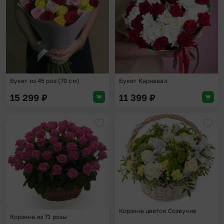
Букет из 45 роз (70 см)
Букет Карнавал
15 299
₽
11 399
₽
Добавить в избранное
Доба
Корзина цветов Созвучие
Корзина из 71 розы