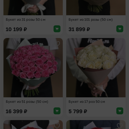
Букет из 31 розы 50 см
Букет из 101 розы (50 см)
10 199
₽
31 899
₽
Добавить в избранное
Доба
Букет из 51 розы (50 см)
Букет из 17 роз 50 см
16 399
₽
5 799
₽