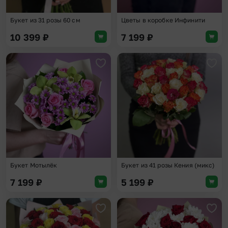
Букет из 31 розы 60 см
Цветы в коробке Инфинити
10 399
₽
7 199
₽
Добавить в избранное
Доба
Букет Мотылёк
Букет из 41 розы Кения (микс)
7 199
₽
5 199
₽
Добавить в избранное
Доба