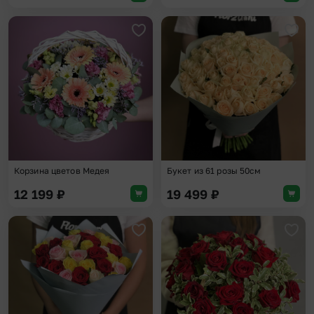
Добавить в избранное
Доба
Корзина цветов Медея
Букет из 61 розы 50см
12 199
₽
19 499
₽
Добавить в избранное
Доба