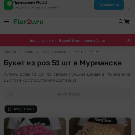
Приложение Flor2U
Установить
Скидка 300₽ в приложении
Цветы простоят - 5 дней! Или заменим букет!
▶
▶
▶
▶
Главная
Цветы
По виду цветка
Розы
51 шт
Букет из роз 51 шт в Мурманске
Купить розы 51 шт. по самым лучшим ценам в Мурманске.
Быстрая круглосуточная доставка!
Найти букет
Популярные
Добавить в избранное
Доба