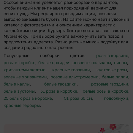
Особое внимание уделяется разнообразию вариантов,
чтобы каждый клиент нашел подходящий вариант для
своих нужд. Мы регулярно проводим акции, позволяя
выгодно заказывать букеты. На сайте можно найти удобный
каталог с фотографиями и описанием характеристик
каждой композиции. Курьеры быстро доставят ваш заказ по
Мурманску. При выборе букета важно учитывать повод и
предпочтения адресата. Разноцветные миксы подойдут для
создания радостного настроения.
Популярные подборки цветов:
розы в корзине
,
розы в коробке
,
белые орхидеи
,
розовые тюльпаны
,
пионы
,
хризантемы желтые
,
красные гвоздики
,
кустовые розы
,
зеленые хризантемы
,
розовые альстромерии
,
белые лилии
,
белые каллы
,
белые гвоздики
,
розовые гвоздики
,
белые эустомы
,
51 роза в коробке
,
белые розы в коробке
,
25 белых роз в коробке
,
51 роза 60 см
,
подсолнухи
,
красные герберы
.