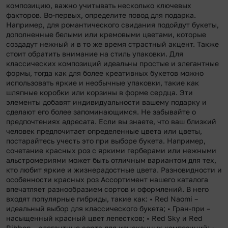
композицию, важно учитывать несколько ключевых
факторов. Во-первых, определите повод для подарка.
Например, для романтического свидания подойдут букеты,
дополненные белыми или кремовыми цветами, которые
создадут нежный и в то же время страстный акцент. Также
стоит обратить внимание на стиль упаковки. Для
классических композиций идеальны простые и элегантные
формы, тогда как для более креативных букетов можно
использовать яркие и необычные упаковки, такие как
шляпные коробки или корзины в форме сердца. Эти
элементы добавят индивидуальности вашему подарку и
сделают его более запоминающимся. Не забывайте о
предпочтениях адресата. Если вы знаете, что ваш близкий
человек предпочитает определенные цвета или цветы,
постарайтесь учесть это при выборе букета. Например,
сочетание красных роз с яркими герберами или нежными
альстромериями может быть отличным вариантом для тех,
кто любит яркие и жизнерадостные цвета. Разновидности и
особенности красных роз Ассортимент нашего каталога
впечатляет разнообразием сортов и оформлений. В него
входят популярные гибриды, такие как: • Red Naomi –
идеальный выбор для классического букета; • Гран-при –
насыщенный красный цвет лепестков; • Red Sky и Red
Ribbon – элегантные сорта для изысканных композиций; •