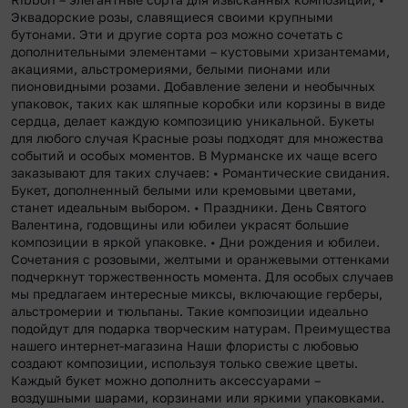
Эквадорские розы, славящиеся своими крупными
бутонами. Эти и другие сорта роз можно сочетать с
дополнительными элементами – кустовыми хризантемами,
акациями, альстромериями, белыми пионами или
пионовидными розами. Добавление зелени и необычных
упаковок, таких как шляпные коробки или корзины в виде
сердца, делает каждую композицию уникальной. Букеты
для любого случая Красные розы подходят для множества
событий и особых моментов. В Мурманске их чаще всего
заказывают для таких случаев: • Романтические свидания.
Букет, дополненный белыми или кремовыми цветами,
станет идеальным выбором. • Праздники. День Святого
Валентина, годовщины или юбилеи украсят большие
композиции в яркой упаковке. • Дни рождения и юбилеи.
Сочетания с розовыми, желтыми и оранжевыми оттенками
подчеркнут торжественность момента. Для особых случаев
мы предлагаем интересные миксы, включающие герберы,
альстромерии и тюльпаны. Такие композиции идеально
подойдут для подарка творческим натурам. Преимущества
нашего интернет-магазина Наши флористы с любовью
создают композиции, используя только свежие цветы.
Каждый букет можно дополнить аксессуарами –
воздушными шарами, корзинами или яркими упаковками.