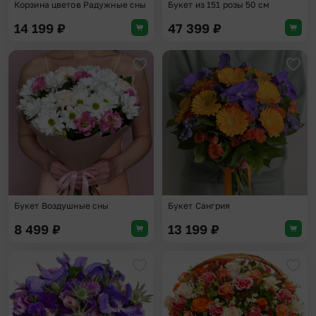
Корзина цветов Радужные сны
Букет из 151 розы 50 см
14 199
₽
47 399
₽
Добавить в избранное
Доба
Букет Воздушные сны
Букет Сангрия
8 499
₽
13 199
₽
Добавить в избранное
Доба