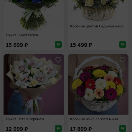
Корзина цветов Седьмое небо
Букет Синеглазка
15 699
₽
15 499
₽
Добавить в избранное
Доба
Букет Ветер перемен
Корзина из 25 гербер мини
12 999
₽
17 899
₽