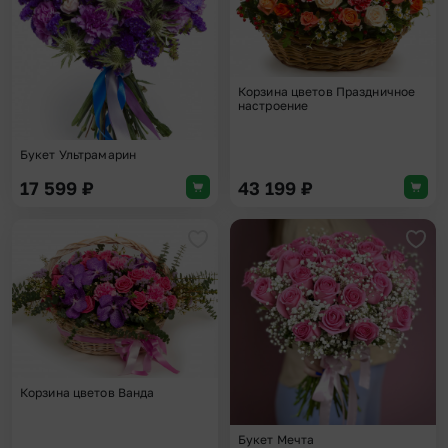
Корзина цветов Праздничное
настроение
Букет Ультрамарин
17 599
₽
43 199
₽
Добавить в избранное
Доба
Корзина цветов Ванда
Букет Мечта