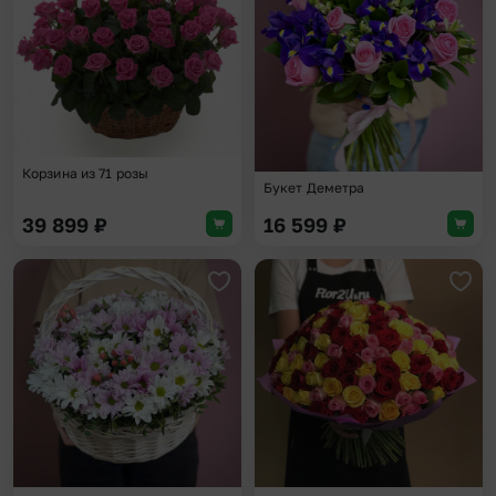
Корзина из 71 розы
Букет Деметра
39 899
₽
16 599
₽
Добавить в избранное
Доба