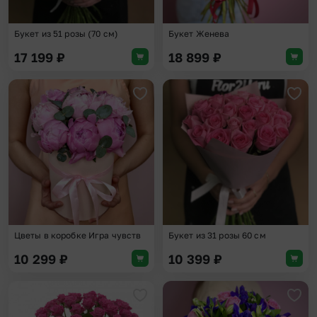
Букет из 51 розы (70 см)
Букет Женева
17 199
₽
18 899
₽
Добавить в избранное
Доба
Цветы в коробке Игра чувств
Букет из 31 розы 60 см
10 299
₽
10 399
₽
Добавить в избранное
Доба